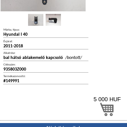
Márka, típus:
Hyundai I 40
Évjárat:
2011-2018
Alkatrész:
bal hátsó ablakemelő kapcsoló
/bontott/
Cikkszám:
935803Z000
Termékazonosító:
#149991
5 000
HUF