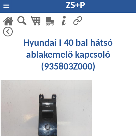
ZS+P
Hyundai I 40 bal hátsó
ablakemelő kapcsoló
(935803Z000)