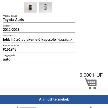
Márka, típus:
Toyota Auris
Évjárat:
2012-2018
Alkatrész:
jobb hátsó ablakemelő kapcsoló
/bontott/
Termékazonosító:
#161948
Megjegyzés:
auto
6 000
HUF
Ajánlott termékek