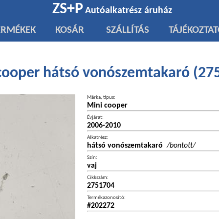
ZS+P
Autóalkatrész áruház
ERMÉKEK
KOSÁR
SZÁLLÍTÁS
TÁJÉKOZTA
cooper hátsó vonószemtakaró (27
Márka, típus:
Mini cooper
Évjárat:
2006-2010
Alkatrész:
hátsó vonószemtakaró
/bontott/
Szín:
vaj
Cikkszám:
2751704
Termékazonosító:
#202272