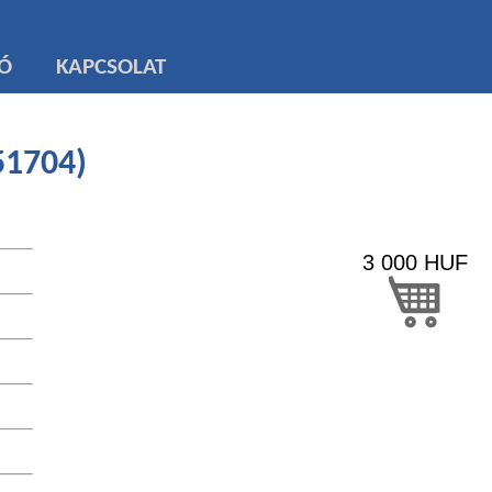
TÓ
KAPCSOLAT
51704)
3 000
HUF