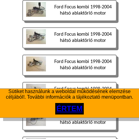
Ford Focus kombi 1998-2004
hátsó ablaktörlő motor
Ford Focus kombi 1998-2004
hátsó ablaktörlő motor
Ford Focus kombi 1998-2004
hátsó ablaktörlő motor
Ford Focus kombi 1998-2004
Sütiket használunk a weboldal működésének elemzése
hátsó ablaktörlő motor
céljából!. További információk a tájékoztató menüpontban.
ÉRTEM
Ford Focus kombi 1998-2004
hátsó ablaktörlő motor