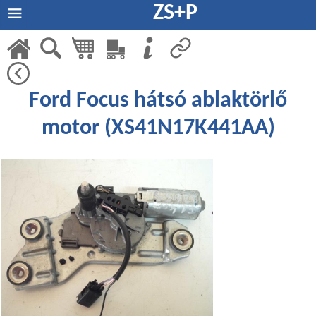
ZS+P
Ford Focus hátsó ablaktörlő
motor (XS41N17K441AA)