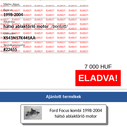
Márka, típus:
Évjárat:
1998-2004
Alkatrész:
hátsó ablaktörlő motor
/bontott/
Cikkszám:
XS41N17K441AA
Termékazonosító:
#22655
7 000
HUF
ELADVA!
Ajánlott termékek
Ford Focus kombi 1998-2004
hátsó ablaktörlő motor