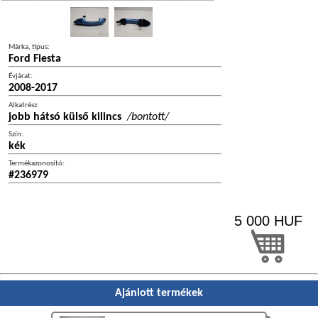
Márka, típus:
Ford Fiesta
Évjárat:
2008-2017
Alkatrész:
jobb hátsó külső kilincs
/bontott/
Szín:
kék
Termékazonosító:
#236979
5 000
HUF
Ajánlott termékek