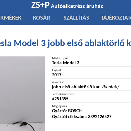
ZS+P
Autóalkatrész áruház
ERMÉKEK
KOSÁR
SZÁLLÍTÁS
TÁJÉKOZTA
sla Model 3 jobb első ablaktörlő 
Márka, típus:
Tesla Model 3
Évjárat:
2017-
Alkatrész:
jobb első ablaktörlő kar
/bontott/
Termékazonosító:
#251355
Megjegyzés:
Gyártó: BOSCH
Gyártói cikkszám: 3392126527