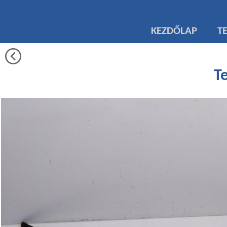
KEZDŐLAP
T
Te