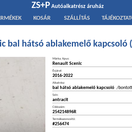
ZS+P
Autóalkatrész áruház
ERMÉKEK
KOSÁR
SZÁLLÍTÁS
TÁJÉKOZTA
ic bal hátsó ablakemelő kapcsoló
Márka, típus:
Renault Scenic
Évjárat:
2016-2022
Alkatrész:
bal hátsó ablakemelő kapcsoló
/bontot
Szín:
antracit
Cikkszám:
254214896R
Termékazonosító:
#256474