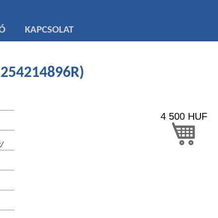
TÓ
KAPCSOLAT
 (254214896R)
4 500
HUF
t/