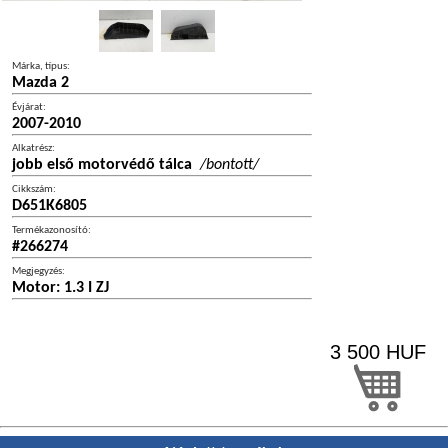
Márka, típus:
Mazda 2
Évjárat:
2007-2010
Alkatrész:
jobb első motorvédő tálca
/bontott/
Cikkszám:
D651K6805
Termékazonosító:
#266274
Megjegyzés:
Motor: 1.3 I ZJ
3 500
HUF