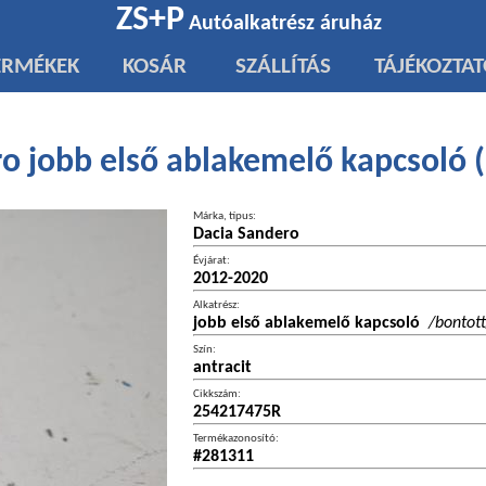
ZS+P
Autóalkatrész áruház
ERMÉKEK
KOSÁR
SZÁLLÍTÁS
TÁJÉKOZTA
o jobb első ablakemelő kapcsoló
Márka, típus:
Dacia Sandero
Évjárat:
2012-2020
Alkatrész:
jobb első ablakemelő kapcsoló
/bontott
Szín:
antracit
Cikkszám:
254217475R
Termékazonosító:
#281311