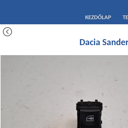
KEZDŐLAP
T
Dacia Sander