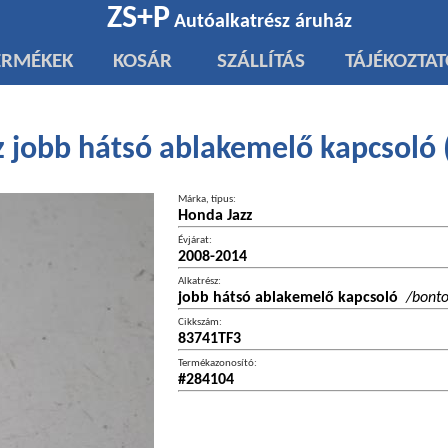
ZS+P
Autóalkatrész áruház
ERMÉKEK
KOSÁR
SZÁLLÍTÁS
TÁJÉKOZTA
 jobb hátsó ablakemelő kapcsoló
Márka, típus:
Honda Jazz
Évjárat:
2008-2014
Alkatrész:
jobb hátsó ablakemelő kapcsoló
/bonto
Cikkszám:
83741TF3
Termékazonosító:
#284104