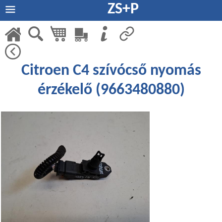
ZS+P
Citroen C4 szívócső nyomás
érzékelő (9663480880)