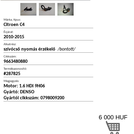
Márka, típus:
Citroen C4
Évjárat:
2010-2015
Alkatrész:
szívócső nyomás érzékelő
/bontott/
Cikkszám:
9663480880
Termékazonosító:
#287825
Megjegyzés:
Motor: 1.6 HDI 9H06
Gyártó: DENSO
Gyártói cikkszám: 0798009200
6 000
HUF