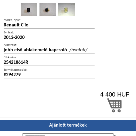
Márka, típus:
Renault Clio
Évjárat:
2013-2020
Alkatrész:
jobb első ablakemelő kapcsoló
/bontott/
Cikkszám:
254218614R
Termékazonosító:
#294279
4 400
HUF
Ajánlott termékek