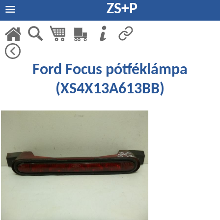
ZS+P
Ford Focus pótféklámpa
(XS4X13A613BB)