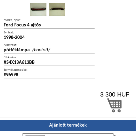
Márka, típus:
Ford Focus 4 ajtós
Évjárat:
1998-2004
Alkatrész:
pótféklámpa
/bontott/
Cikkszám:
XS4X13A613BB
Termékazonosító:
#96998
3 300
HUF
Ajánlott termékek