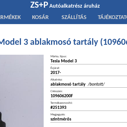
ZS+P
Autóalkatrész áruház
ERMÉKEK
KOSÁR
SZÁLLÍTÁS
TÁJÉKOZTA
 Model 3 ablakmosó tartály (10960
Márka, típus:
Tesla Model 3
Évjárat:
2017-
Alkatrész:
ablakmosó tartály
/bontott/
Cikkszám:
109606200F
Termékazonosító:
#251393
Megjegyzés:
szintmérős