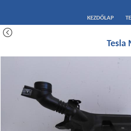
KEZDŐLAP
T
Tesla