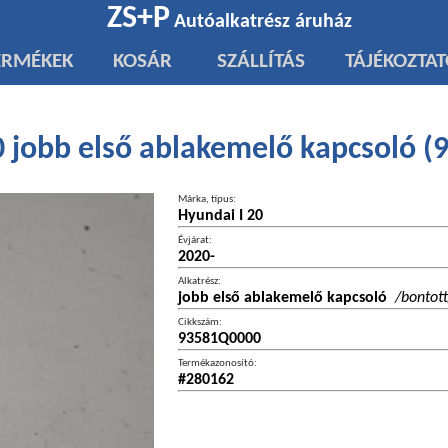
ZS+P
Autóalkatrész áruház
ERMÉKEK
KOSÁR
SZÁLLÍTÁS
TÁJÉKOZTA
0 jobb első ablakemelő kapcsoló 
Márka, típus:
Hyundai I 20
Évjárat:
2020-
Alkatrész:
jobb első ablakemelő kapcsoló
/bontott
Cikkszám:
93581Q0000
Termékazonosító:
#280162