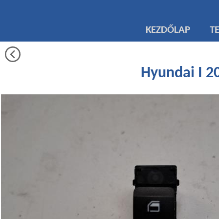
KEZDŐLAP
T
Hyundai I 2