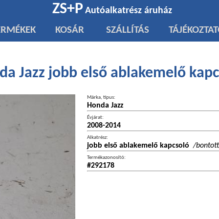
ZS+P
Autóalkatrész áruház
ERMÉKEK
KOSÁR
SZÁLLÍTÁS
TÁJÉKOZTA
da Jazz jobb első ablakemelő kapc
Márka, típus:
Honda Jazz
Évjárat:
2008-2014
Alkatrész:
jobb első ablakemelő kapcsoló
/bontott
Termékazonosító:
#292178