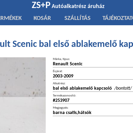
ZS+P
Autóalkatrész áruház
ERMÉKEK
KOSÁR
SZÁLLÍTÁS
TÁJÉKOZTA
lt Scenic bal első ablakemelő ka
Márka, típus:
Renault Scenic
Évjárat:
2003-2009
Alkatrész:
bal első ablakemelő kapcsoló
/bontott/
Termékazonosító:
#253907
Megjegyzés:
barna csatis,hátsók