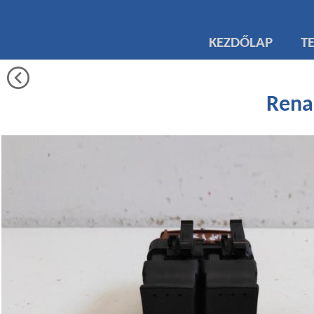
KEZDŐLAP
T
Renau