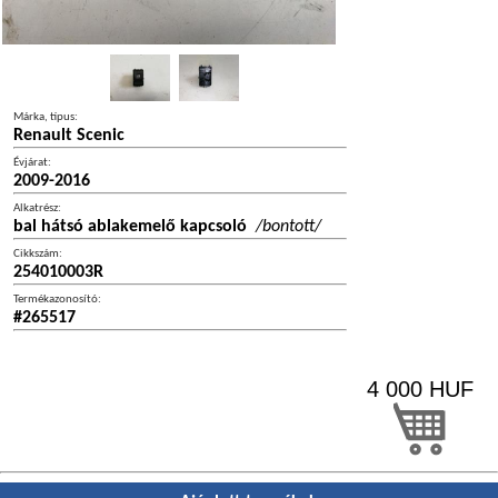
Márka, típus:
Renault Scenic
Évjárat:
2009-2016
Alkatrész:
bal hátsó ablakemelő kapcsoló
/bontott/
Cikkszám:
254010003R
Termékazonosító:
#265517
4 000
HUF